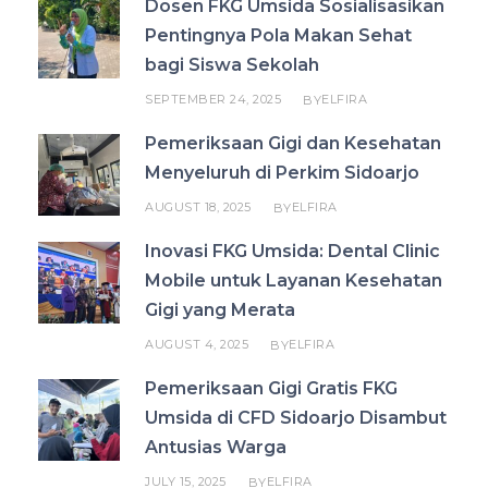
Dosen FKG Umsida Sosialisasikan
Pentingnya Pola Makan Sehat
bagi Siswa Sekolah
SEPTEMBER 24, 2025
ELFIRA
BY
Pemeriksaan Gigi dan Kesehatan
Menyeluruh di Perkim Sidoarjo
AUGUST 18, 2025
ELFIRA
BY
Inovasi FKG Umsida: Dental Clinic
Mobile untuk Layanan Kesehatan
Gigi yang Merata
AUGUST 4, 2025
ELFIRA
BY
Pemeriksaan Gigi Gratis FKG
Umsida di CFD Sidoarjo Disambut
Antusias Warga
JULY 15, 2025
ELFIRA
BY