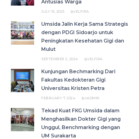
Antusias Warga
JULY 15, 2025
ELFIRA
BY
Umsida Jalin Kerja Sama Strategis
dengan PDGI Sidoarjo untuk
Peningkatan Kesehatan Gigi dan
Mulut
SEPTEMBER 2, 2024
ELFIRA
BY
Kunjungan Bechmarking Dari
Fakultas Kedokteran Gigi
Universitas Kristen Petra
FEBRUARY 7, 2024
ADMIN
BY
Tekad Kuat FKG Umsida dalam
Menghasilkan Dokter Gigi yang
Unggul, Benchmarking dengan
UM Surakarta