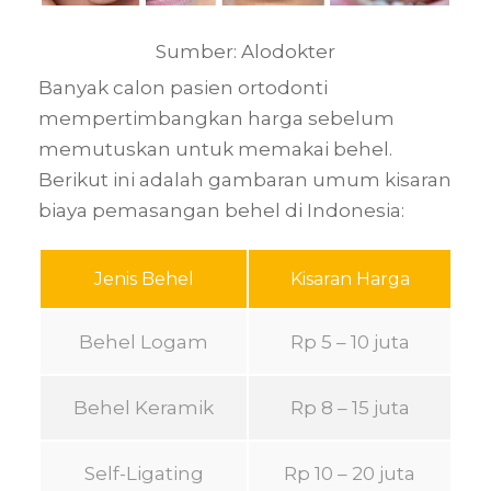
Sumber: Alodokter
Banyak calon pasien ortodonti
mempertimbangkan harga sebelum
memutuskan untuk memakai behel.
Berikut ini adalah gambaran umum kisaran
biaya pemasangan behel di Indonesia:
Jenis Behel
Kisaran Harga
Behel Logam
Rp 5 – 10 juta
Behel Keramik
Rp 8 – 15 juta
Self-Ligating
Rp 10 – 20 juta